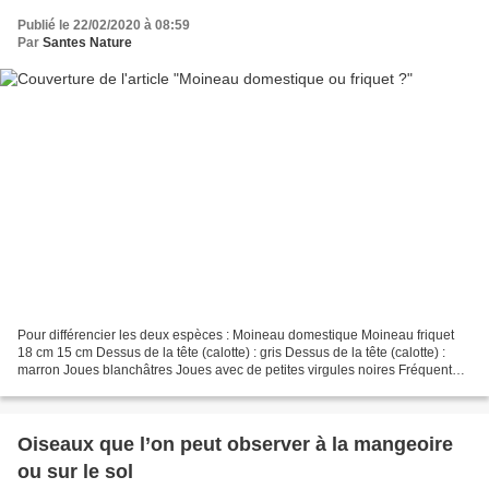
Publié le 22/02/2020 à 08:59
Par
Santes Nature
Pour différencier les deux espèces : Moineau domestique Moineau friquet
18 cm 15 cm Dessus de la tête (calotte) : gris Dessus de la tête (calotte) :
marron Joues blanchâtres Joues avec de petites virgules noires Fréquente
tous les milieux Visible plutôt...
Oiseaux que l’on peut observer à la mangeoire
ou sur le sol