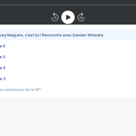
bey Maguire, c'est lui ! Rencontre avec Damien Witecka
e 6
e 5
e 4
e 3
s créatrices de la VF !
e 2
e 1
e Mektoub My Love arrive enfin ! Rencontre avec Shaïn Boumedine et Sal
i : après Toni en famille