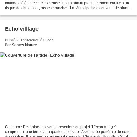
malade a été détecté et expertisé. Il sera abattu prochainement car il y a un
risque de chutes de grosses branches. La Municipalité a convenu de planter
un nouvel arbre par...
Echo villlage
Publié le 15/02/2020 à 08:27
Par
Santes Nature
Guillaume Dekoninck est venu présenter son projet "L'écho village"
comprenant une ferme aquaponique, lors de l'Assemblée générale de notre
Association. Il a acquis un ancien site agricole, Chemin de Neuville à Santes