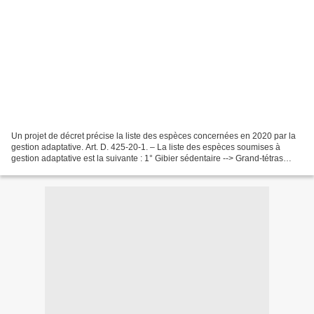
Un projet de décret précise la liste des espèces concernées en 2020 par la
gestion adaptative. Art. D. 425-20-1. – La liste des espèces soumises à
gestion adaptative est la suivante : 1° Gibier sédentaire --> Grand-tétras
(Tetrao urogallus aquitanicus)...