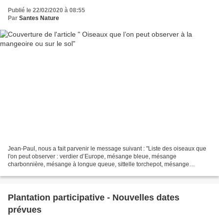
Publié le 22/02/2020 à 08:55
Par
Santes Nature
Jean-Paul, nous a fait parvenir le message suivant : "Liste des oiseaux que
l'on peut observer : verdier d’Europe, mésange bleue, mésange
charbonnière, mésange à longue queue, sittelle torchepot, mésange
huppée, pinson des arbres, accenteur mouchet, troglodyte...
Plantation participative - Nouvelles dates
prévues