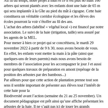
Au fil du temps, notre projet a mûri et ce n’est plus 40 mais 160
arbres qui seront plantés avec les enfants dont une haie de 65 m
qui sera implantée à la Gîte au pied du mât à cigogne. Cette haie
constituera un véritable corridor écologique et les élèves des
écoles pourront la voir s’étoffer au fil des ans.
L’achat des arbres (labélisé « végétal local ») est financé par notre
association. Le suivi de la haie (irrigation, taille) sera assuré par
les agents de la MEL.
Pour mener à bien ce projet qui se concrétisera, le mardi 29
novembre 2022 à partir de 9 h 30, nous avons besoin de vous.
En effet, les enfants vont mettre la main à la pâte (ainsi que
quelques-uns de leurs parents) mais nous avons besoin de
membres de l’association pour les accompagner le jour J et aussi
pour quelques travaux de préparation en amont (repérage de la
position des arbustes par des bambous...)
Par ailleurs pour que cette action de plantation prenne tout son
sens il semble important de présenter aux élèves tout l’intérêt de
cette haie pour la
Biodiversité avant l’action (semaine du 21 au 25 novembre). Un
document pédagogique est prêt ainsi qu’une affiche présentant les
arbustes de la haie. Il ne s’agit pas ici de jouer les grands