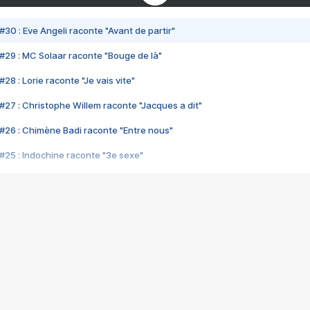
#30 : Eve Angeli raconte "Avant de partir"
#29 : MC Solaar raconte "Bouge de là"
28 : Lorie raconte "Je vais vite"
#27 : Christophe Willem raconte "Jacques a dit"
#26 : Chimène Badi raconte "Entre nous"
#25 : Indochine raconte "3e sexe"
#24 : Zaho raconte "C'est chelou"
#23 : Patrick Bruel raconte "Au café des délices"
#22 : Kyo raconte "Le chemin"
#21 : Nolwenn Leroy raconte "Cassé"
#20 : Patrick Hernandez raconte "Born to be alive"
#19 : Lorie raconte "Près de moi"