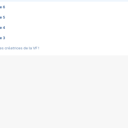
e 6
e 5
e 4
e 3
s créatrices de la VF !
e 2
e 1
e Mektoub My Love arrive enfin ! Rencontre avec Shaïn Boumedine et Sal
i : après Toni en famille
elle réalise le bouleversant Dites lui que je l'aime
ais ! Rencontre autour de Vie privée de Rebecca Zlotowski
 de Marguerite, Grave... Rencontre avec Ella Rumpf