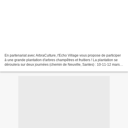
En partenariat avec ArbraCulture, l'Echo Village vous propose de participer
à une grande plantation d'arbres champêtres et fruitiers ! La plantation se
déroulera sur deux journées (chemin de Neuville, Santes) : 10-11-12 mars
de 9:00 à 17:00 https://f...