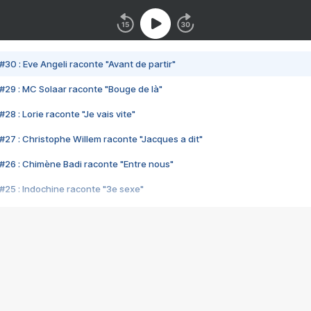
#30 : Eve Angeli raconte "Avant de partir"
#29 : MC Solaar raconte "Bouge de là"
28 : Lorie raconte "Je vais vite"
#27 : Christophe Willem raconte "Jacques a dit"
#26 : Chimène Badi raconte "Entre nous"
#25 : Indochine raconte "3e sexe"
#24 : Zaho raconte "C'est chelou"
#23 : Patrick Bruel raconte "Au café des délices"
#22 : Kyo raconte "Le chemin"
#21 : Nolwenn Leroy raconte "Cassé"