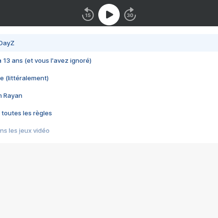
 DayZ
 a 13 ans (et vous l'avez ignoré)
e (littéralement)
im Rayan
 toutes les règles
s les jeux vidéo
us choquant de Rockstar ? - Le scandale BULLY
e plus moche de Steam
du RÊVE tourne au CAUCHEMAR
pendant 8 heures