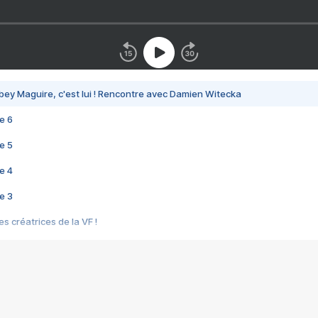
bey Maguire, c'est lui ! Rencontre avec Damien Witecka
e 6
e 5
e 4
e 3
s créatrices de la VF !
e 2
e 1
e Mektoub My Love arrive enfin ! Rencontre avec Shaïn Boumedine et Sal