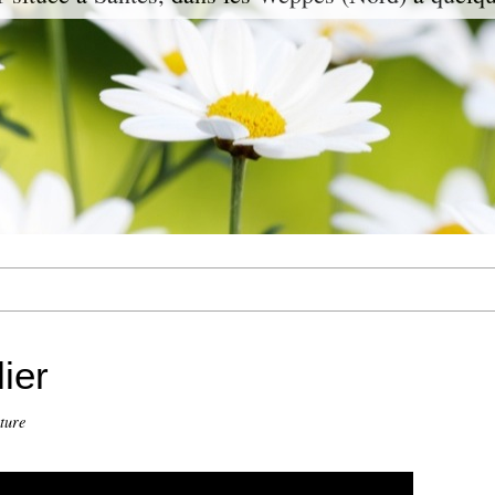
ier
ture