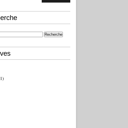
erche
ives
1)