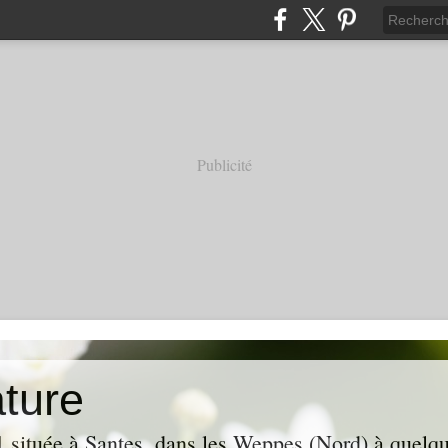
Publicité
ture
1 située à Santes, dans les Weppes (Nord) à quelqu