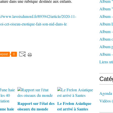
ature dans une rubrique destinée aux enfants.
Album "
Album "
s://www.lavoixdunord.fr/893942/article/2020-11-
Album - 
i-cet-oiseau-exotique-fait-son-nid-dans-le
Album L
Album - 
Album o
Album p
Album -
epost
0
Liens uti
Caté
Agenda
Vidéos
(
Rapport sur l'état des
Le Frelon Asiatique
'une haie
oiseaux du monde
est arrivé à Santes