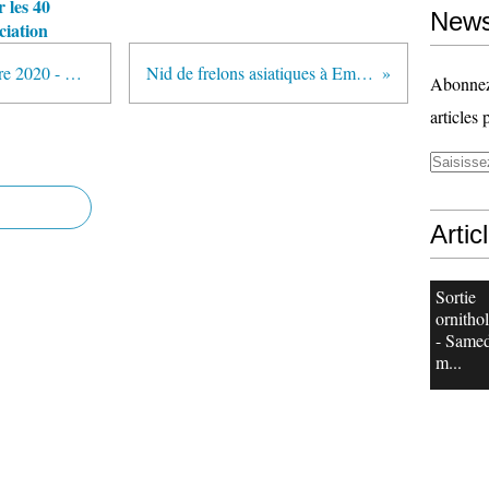
r les 40
News
ciation
Sortie « Champignons » 17 octobre 2020 - Complet
Nid de frelons asiatiques à Emmerin
Abonnez-
articles 
Artic
Sortie
ornitho
- Samed
m...