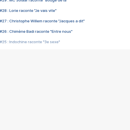
#29 : MC Solaar raconte "Bouge de là"
28 : Lorie raconte "Je vais vite"
#27 : Christophe Willem raconte "Jacques a dit"
#26 : Chimène Badi raconte "Entre nous"
#25 : Indochine raconte "3e sexe"
#24 : Zaho raconte "C'est chelou"
#23 : Patrick Bruel raconte "Au café des délices"
#22 : Kyo raconte "Le chemin"
#21 : Nolwenn Leroy raconte "Cassé"
#20 : Patrick Hernandez raconte "Born to be alive"
#19 : Lorie raconte "Près de moi"
#18 : Michael Jones raconte "A nos actes manqués" (avec Jean-Jacque
#17 : Khaled raconte "Aïcha"