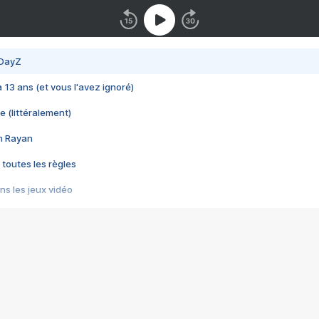
 DayZ
 a 13 ans (et vous l'avez ignoré)
e (littéralement)
im Rayan
 toutes les règles
s les jeux vidéo
us choquant de Rockstar ? - Le scandale BULLY
e plus moche de Steam
du RÊVE tourne au CAUCHEMAR
pendant 8 heures
it… à tort