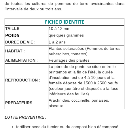
de toutes les cultures de pommes de terre avoisinantes dans
l'intervalle de deux ou trois ans.
FICHE D'IDENTITE
TAILLE
:
10 à 12 mm
POIDS
:
quelques grammes
DUREE DE VIE
:
1 à 2 ans
Plantes solanacées (Pommes de terres,
HABITAT
:
aubergines, tomates)
ALIMENTATION
:
Feuillages des plantes
La période de ponte se situe entre le
printemps et la fin de l'été, la durée
d'incubation est de 4 à 10 jours et la
REPRODUCTION
:
femelle dépose de 1500 à 2500 oeufs
(couleur jaunâtre et disposés à la face
inférieure des feuilles).
Arachnides, coccinelle, punaises,
PREDATEURS
:
oiseaux...
LUTTE PREVENTIVE :
fertiliser avec du fumier ou du compost bien décomposé,