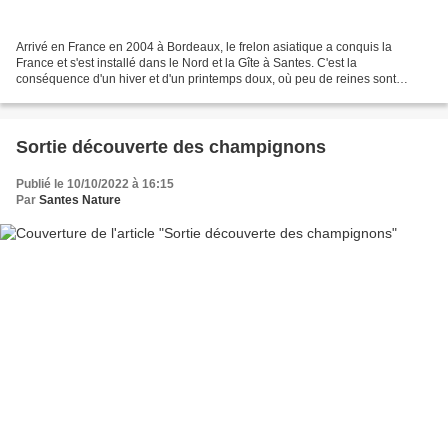
Arrivé en France en 2004 à Bordeaux, le frelon asiatique a conquis la
France et s'est installé dans le Nord et la Gîte à Santes. C'est la
conséquence d'un hiver et d'un printemps doux, où peu de reines sont
mortes. Les nids sont particulièrement visibles...
Sortie découverte des champignons
Publié le 10/10/2022 à 16:15
Par
Santes Nature