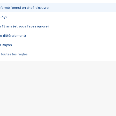
nsformé l’ennui en chef-d’œuvre
 DayZ
 a 13 ans (et vous l'avez ignoré)
e (littéralement)
im Rayan
 toutes les règles
s les jeux vidéo
us choquant de Rockstar ? - Le scandale BULLY
e plus moche de Steam
du RÊVE tourne au CAUCHEMAR
pendant 8 heures
it… à tort