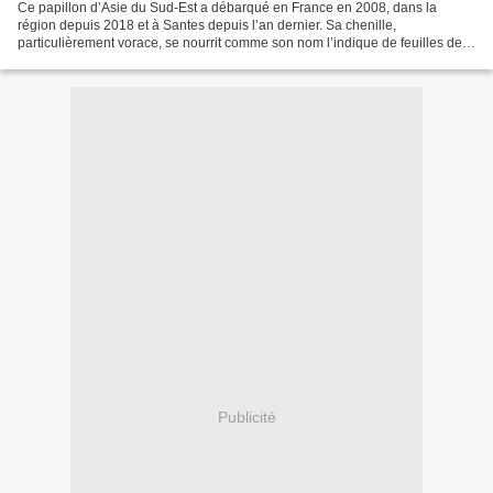
Ce papillon d’Asie du Sud-Est a débarqué en France en 2008, dans la
région depuis 2018 et à Santes depuis l’an dernier. Sa chenille,
particulièrement vorace, se nourrit comme son nom l’indique de feuilles de
buis. La pyrale pond 200 à 300 œufs par ponte....
Publicité