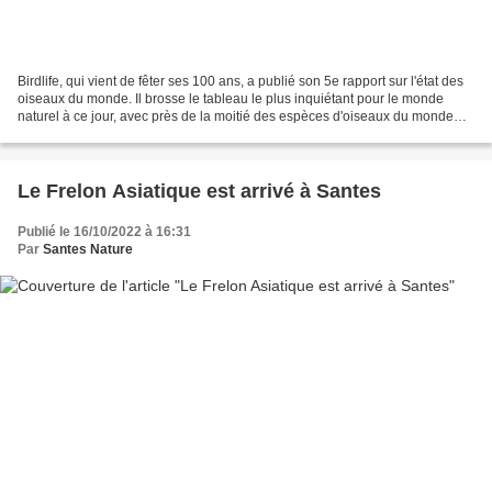
Birdlife, qui vient de fêter ses 100 ans, a publié son 5e rapport sur l'état des
oiseaux du monde. Il brosse le tableau le plus inquiétant pour le monde
naturel à ce jour, avec près de la moitié des espèces d'oiseaux du monde
actuellement en déclin. Cette...
Le Frelon Asiatique est arrivé à Santes
Publié le 16/10/2022 à 16:31
Par
Santes Nature