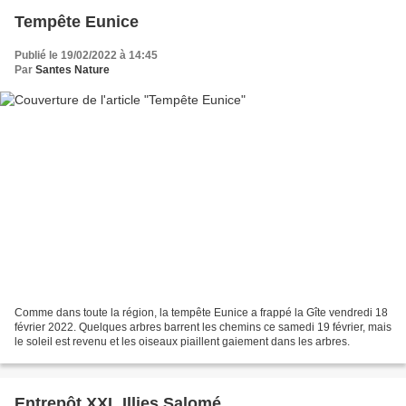
Tempête Eunice
Publié le 19/02/2022 à 14:45
Par
Santes Nature
Comme dans toute la région, la tempête Eunice a frappé la Gîte vendredi 18
février 2022. Quelques arbres barrent les chemins ce samedi 19 février, mais
le soleil est revenu et les oiseaux piaillent gaiement dans les arbres.
Entrepôt XXL Illies Salomé