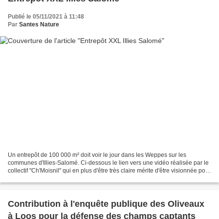
Publié le 05/11/2021 à 11:48
Par
Santes Nature
Un entrepôt de 100 000 m² doit voir le jour dans les Weppes sur les
communes d'Illies-Salomé. Ci-dessous le lien vers une vidéo réalisée par le
collectif "Ch'Moisnil" qui en plus d'être très claire mérite d'être visionnée pour
bien comprendre les enjeux...
Contribution à l'enquête publique des Oliveaux
à Loos pour la défense des champs captants